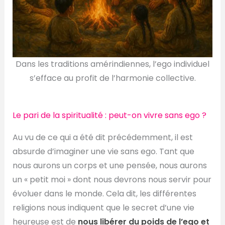
Dans les traditions amérindiennes, l’ego individuel
s’efface au profit de l’harmonie collective.
Le pari de la spiritualité : peut-on vivre sans ego ?
Au vu de ce qui a été dit précédemment, il est
absurde d’imaginer une vie sans ego. Tant que
nous aurons un corps et une pensée, nous aurons
un « petit moi » dont nous devrons nous servir pour
évoluer dans le monde. Cela dit, les différentes
religions nous indiquent que le secret d’une vie
heureuse est de
nous libérer du poids de l’ego et