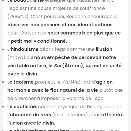
Le bouddhisme
enseigne que l’attachement à
l’ego est une cause majeure de souffrance
(
dukkha
). C’est pourquoi, Bouddha encourage à
observer nos pensées et nos identifications
pour réaliser que
nous sommes bien plus que ce
« petit moi » conditionné.
L’hindouisme
décrit l’ego comme une
illusion
(
maya
) qui
nous empêche de percevoir notre
véritable nature, le
Soi
(Âtman), qui est en unité
avec le divin.
L
e taoïsme
promeut le
Wu Wei
, l’art d’
agir en
harmonie avec le flot naturel de la vie
plutôt que
de chercher à imposer la volonté de l’ego.
Le soufisme
, courant mystique de l’islam, parle de
l’abandon du
nafs
(le soi inférieur) pour
atteindre
l’union avec le divin.