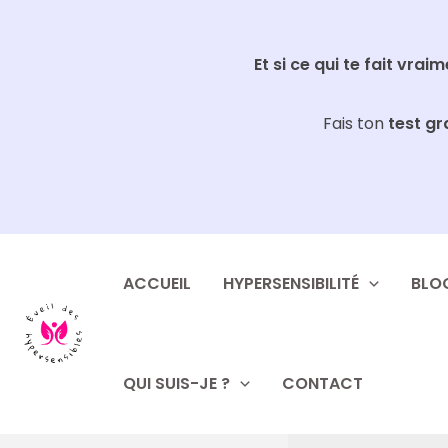
Aller
au
Et si ce qui te fait vrai
contenu
Fais ton
test gr
ACCUEIL
HYPERSENSIBILITÉ
BLO
QUI SUIS-JE ?
CONTACT