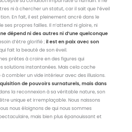
, accepte sa condition imparfaite d’humain. Il ne
s ni à chercher un statut, car il sait que l’éveil
ion. En fait, il est pleinement ancré dans le
s propres failles. Il n’attend ni gloire, ni
il ne dépend ni des autres ni d’une quelconque
soin d’être glorifié ;
il est en paix avec son
qui fait la beauté de son éveil.
es prêtes à croire en des figures qui
 solutions instantanées. Mais cela cache
à combler un vide intérieur avec des illusions.
acquisition de pouvoirs surnaturels, mais dans
 dans la reconnexion à sa véritable nature, son
un être unique et irremplaçable. Nous naissons
Nous nous éloignons de qui nous sommes
ectaculaire, mais bien plus épanouissant et