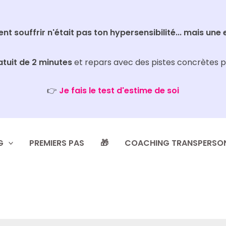
ment souffrir n'était pas ton hypersensibilité... mais une 
atuit de 2 minutes
et repars avec des pistes concrètes p
👉
Je fais le test d'estime de soi
G
PREMIERS PAS
🎁
COACHING TRANSPERSO