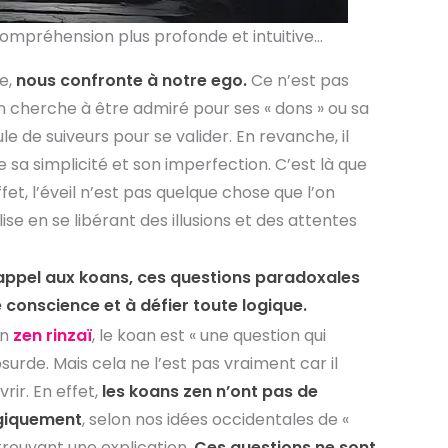
compréhension plus profonde et intuitive…
e,
nous confronte à notre ego.
Ce n’est pas
on cherche à être admiré pour ses « dons » ou sa
le de suiveurs pour se valider. En revanche, il
sa simplicité et son imperfection. C’est là que
fet, l’éveil n’est pas quelque chose que l’on
ise en se libérant des illusions et des attentes
 appel aux koans, ces questions paradoxales
conscience et à défier toute logique.
on
zen rinzaï
, le koan est « une question qui
de. Mais cela ne l’est pas vraiment car il
rir. En effet,
les koans zen n’ont pas de
ogiquement
, selon nos idées occidentales de «
 trouvant une explication.
Ces questions ne sont