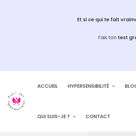
Aller
au
Et si ce qui te fait vrai
contenu
Fais ton
test gr
ACCUEIL
HYPERSENSIBILITÉ
BLO
QUI SUIS-JE ?
CONTACT