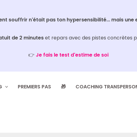
ment souffrir n'était pas ton hypersensibilité... mais une 
atuit de 2 minutes
et repars avec des pistes concrètes p
👉
Je fais le test d'estime de soi
G
PREMIERS PAS
🎁
COACHING TRANSPERSO